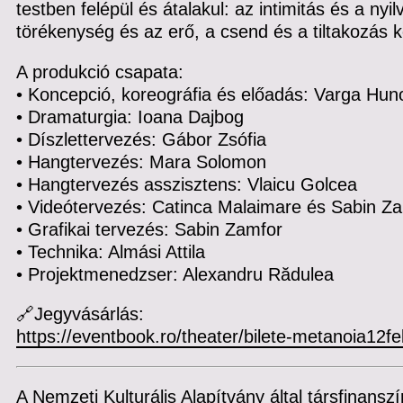
testben felépül és átalakul: az intimitás és a nyil
törékenység és az erő, a csend és a tiltakozás k
A produkció csapata:
• Koncepció, koreográfia és előadás: Varga Hun
• Dramaturgia: Ioana Dajbog
• Díszlettervezés: Gábor Zsófia
• Hangtervezés: Mara Solomon
• Hangtervezés asszisztens: Vlaicu Golcea
• Videótervezés: Catinca Malaimare és Sabin Z
• Grafikai tervezés: Sabin Zamfor
• Technika: Almási Attila
• Projektmenedzser: Alexandru Rădulea
🔗Jegyvásárlás:
https://eventbook.ro/theater/bilete-metanoia12f
A Nemzeti Kulturális Alapítvány által társfinanszír