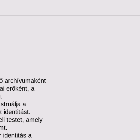
élő archívumaként
ai erőként, a
.
struálja a
 identitást.
li testet, amely
mt.
 identitás a