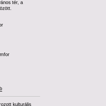
vános tér, a
özött.
or
amfor
eb
ozott kulturális