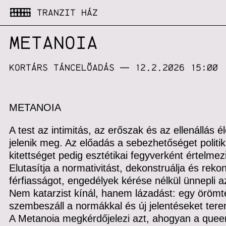
TRANZIT HÁZ
METANOIA
KORTÁRS TÁNCELŐADÁS
— 12.2.2026 15:00
METANOIA
A test az intimitás, az erőszak és az ellenállás 
jelenik meg. Az előadás a sebezhetőséget politik
kitettséget pedig esztétikai fegyverként értelmezi
Elutasítja a normativitást, dekonstruálja és rekon
férfiasságot, engedélyek kérése nélkül ünnepli az
Nem katarzist kínál, hanem lázadást: egy örömte
szembeszáll a normákkal és új jelentéseket tere
A Metanoia megkérdőjelezi azt, ahogyan a queer