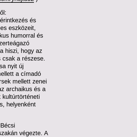
ől:
érintkezés és
es eszközeit,
tikus humorral és
szerteágazó
a hiszi, hogy az
s csak a részese.
a nyit új
ellett a címadó
sek mellett zenei
az archaikus és a
kultúrtörténeti
es, helyenként
 Bécsi
zakán végezte. A