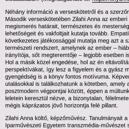
Néhány információ a verseskötetről és a szerzőr
Második verseskötetében Zilahi Anna az emberi 
megismerés határait, természetes és mesterség
lehetőségeit és vakfoltjait kutatja tovább. Empa
következetes játékossággal mutatja meg azt a 
természeti rendszert, amelynek az ember – hiáb
irányítója, sőt megteremtője – legjobb esetben i
Hol a másik közel engedése, hol az én eltávolítás
perspektívákat, így lesz a figyelem és a gyász m
gyengédség is a könyv fontos motívuma. Képver
utalásokkal is találkozhatunk a kötetben, amely 
posztmodern végpontjai között, éppen a múltunk 
leletein keresztül nézve, a bizonytalan, félelmet
mégis káprázatos jövő horizontja felé pillant.
Zilahi Anna költő, képzőművész. Tanulmányait a
Iparművészeti Egyetem transzmédia-művészet s