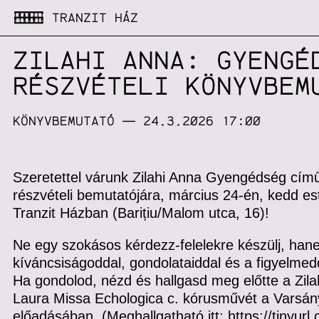
TRANZIT HÁZ
ZILAHI ANNA: GYENGÉ
RÉSZVÉTELI KÖNYVBEM
KÖNYVBEMUTATÓ
— 24.3.2026 17:00
Szeretettel várunk Zilahi Anna Gyengédség cím
részvételi bemutatójára, március 24-én, kedd est
Tranzit Házban (Barițiu/Malom utca, 16)!
Ne egy szokásos kérdezz-felelekre készülj, han
kíváncsiságoddal, gondolataiddal és a figyelmed
Ha gondolod, nézd és hallgasd meg előtte a Zila
Laura Missa Echologica c. kórusművét a Varsán
előadásában. (Meghallgatható itt:
https://tinyur