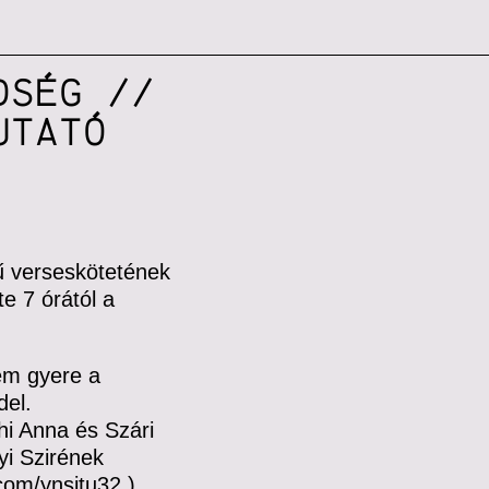
DSÉG //
UTATÓ
ű verseskötetének
e 7 órától a
em gyere a
del.
hi Anna és Szári
yi Szirének
l.com/ynsjtu32
)