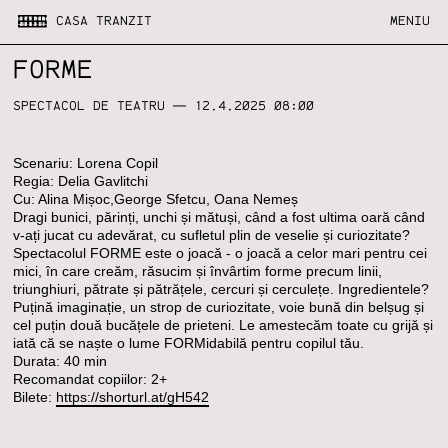
CASA TRANZIT
MENIU
FORME
SPECTACOL DE TEATRU
— 12.4.2025 08:00
Scenariu: Lorena Copil
Regia: Delia Gavlitchi
Cu: Alina Mișoc,George Sfetcu, Oana Nemeș
Dragi bunici, părinți, unchi și mătuși, când a fost ultima oară când
v-ați jucat cu adevărat, cu sufletul plin de veselie și curiozitate?
Spectacolul FORME este o joacă - o joacă a celor mari pentru cei
mici, în care creăm, răsucim și învârtim forme precum linii,
triunghiuri, pătrate și pătrățele, cercuri și cerculețe. Ingredientele?
Puțină imaginație, un strop de curiozitate, voie bună din belșug și
cel puțin două bucățele de prieteni. Le amestecăm toate cu grijă și
iată că se naște o lume FORMidabilă pentru copilul tău.
Durata: 40 min
Recomandat copiilor: 2+
Bilete:
https://shorturl.at/gH542